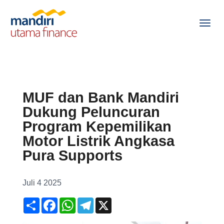
MUF dan Bank Mandiri
Dukung Peluncuran
Program Kepemilikan
Motor Listrik Angkasa
Pura Supports
Juli 4 2025
S
F
W
T
X
h
a
h
e
a
c
a
l