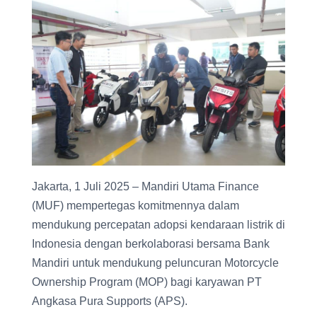
r
e
t
e
e
b
s
g
o
A
r
o
p
a
k
p
m
Jakarta, 1 Juli 2025 – Mandiri Utama Finance
(MUF) mempertegas komitmennya dalam
mendukung percepatan adopsi kendaraan listrik di
Indonesia dengan berkolaborasi bersama Bank
Mandiri untuk mendukung peluncuran Motorcycle
Ownership Program (MOP) bagi karyawan PT
Angkasa Pura Supports (APS).