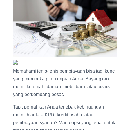
r
e
t
e
e
b
s
g
o
A
r
o
p
a
k
p
m
Memahami jenis-jenis pembiayaan bisa jadi kunci
yang membuka pintu impian Anda. Bayangkan
memiliki rumah idaman, mobil baru, atau bisnis
yang berkembang pesat.
Tapi, pernahkah Anda terjebak kebingungan
memilih antara KPR, kredit usaha, atau
pembiayaan syariah? Mana opsi yang tepat untuk