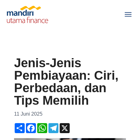
Jenis-Jenis
Pembiayaan: Ciri,
Perbedaan, dan
Tips Memilih
11 Juni 2025
S
F
W
T
X
h
a
h
e
a
c
a
l